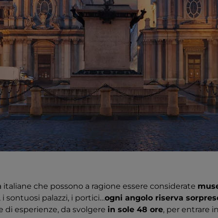
tà italiane che possono a ragione essere considerate
muse
 i sontuosi palazzi, i portici…
ogni angolo riserva sorpres
e di esperienze, da svolgere
in sole 48 ore
, per entrare i