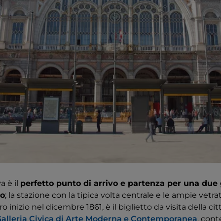
a è il
perfetto punto di arrivo e partenza per una due g
no
; la stazione con la tipica volta centrale e le ampie vetrate
inizio nel dicembre 1861, è il biglietto da visita della cit
alleria Civica di Arte Moderna e Contemporanea
, con