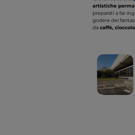
artistiche perma
preparati a far in
godere del fantas
da
caffè, cioccol