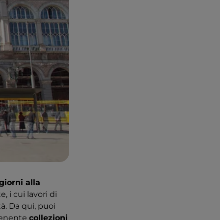
iorni alla
, i cui lavori di
tà. Da qui, puoi
tenente
collezioni