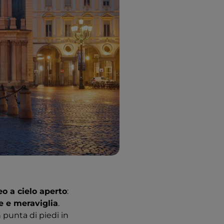
o a cielo aperto
:
e e meraviglia
.
n punta di piedi in