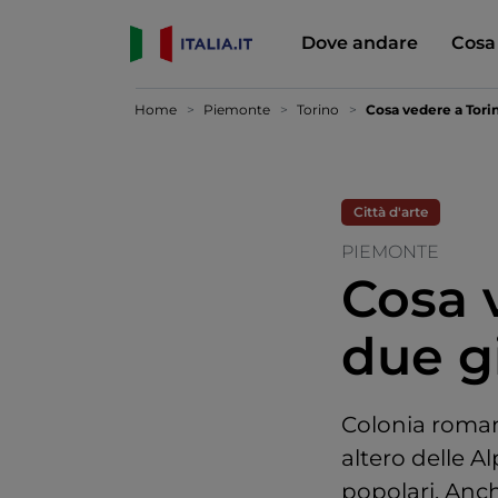
Dove andare
Cosa
Home
Piemonte
Torino
Cosa vedere a Torin
Città d'arte
PIEMONTE
Cosa 
due g
Colonia romana
altero delle Al
popolari. Anch