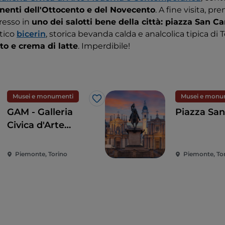
nenti dell'Ottocento e del Novecento
. A fine visita, p
gresso in
uno dei salotti bene della città: piazza San Ca
tico
bicerin
, storica bevanda calda e analcolica tipica di
ato e crema di latte
. Imperdibile!
Musei e monumenti
Musei e monu
Like
GAM - Galleria
Piazza San
Civica d'Arte
Moderna e
Contemporanea
Piemonte, Torino
Piemonte, To