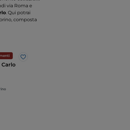
rendi via Roma e
rlo
. Qui potrai
 Torino, composta
menti
Like
 Carlo
rino