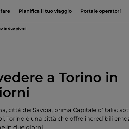
 fare
Pianifica il tuo viaggio
Portale operatori
o in due giorni
vedere a Torino in
iorni
, città dei Savoia, prima Capitale d’Italia: so
pi, Torino è una città che offre incredibili emoz
e in due giorni.