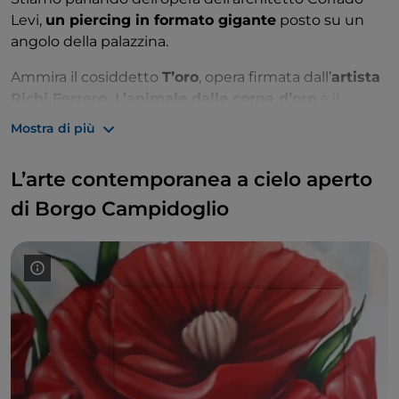
Levi,
un piercing in formato gigante
posto su un
angolo della palazzina.
Ammira il cosiddetto
T’oro
, opera firmata dall’
artista
Richi Ferrero. L’animale dalle corna d’oro
è il
simbolo della città: un'antica leggenda narra che un
Mostra di più
toro liberò la città dalle scorrerie di un temibile drago,
uccidendolo. La popolazione come ringraziamento
L’arte contemporanea a cielo aperto
rinominò la città e inserì un toro nel nuovo stemma
cittadino. Il toro rappresenta quindi la forza e la voglia
di Borgo Campidoglio
di rinascita della città.