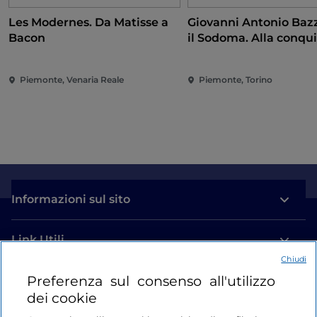
Les Modernes. Da Matisse a
Giovanni Antonio Bazz
Bacon
il Sodoma. Alla conqui
Rinascimento
Piemonte, Venaria Reale
Piemonte, Torino
Informazioni sul sito
Link Utili
Chiudi
Preferenza sul consenso all'utilizzo
Login
dei cookie
Restiamo in contatto