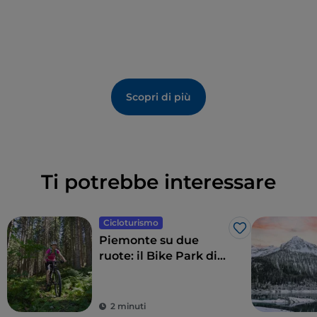
Beaulard in meno di un’ora e mezza.
Scopri di più
Ti potrebbe interessare
Cicloturismo
Like
Piemonte su due
ruote: il Bike Park di
Sauze d’Oulx
2 minuti