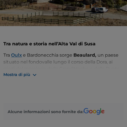
Tra natura e storia nell’Alta Val di Susa
Tra
Oulx
e Bardonecchia sorge
Beaulard,
un paese
situato nel fondovalle lungo il corso della Dora, ai
piedi del massiccio della Grand'Hoche e della Punta
Mostra di più
Clotesse. Una località attenta al recupero della
tradizione e del patrimonio culturale locale.
Un tempo centro di sport invernali, è rimasta una
località frequentata da turisti e affezionati anche
dopo la chiusura degli impianti, a metà degli Anni 90.
Alcune informazioni sono fornite da:
Il centro storico custodisce una delle chiese più
antiche dell’Alta Valle Susa, quella dedicata a
San