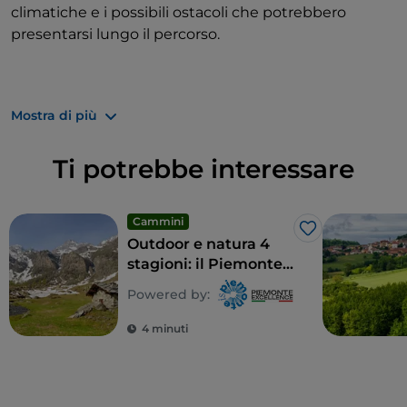
climatiche e i possibili ostacoli che potrebbero
presentarsi lungo il percorso.
DISTANZA: 6,7 km
Mostra di più
ALTITUDINE MASSIMA: 294 m
Ti potrebbe interessare
ALTITUDINE MINIMA: 250 m
Cammini
Like
Outdoor e natura 4
Scarica la mappa GPX del percorso
stagioni: il Piemonte è
l’esperienza che non
Powered by:
ti aspetti
Map data @
OpenStreetMap contributors
, @
Club
4 minuti
Alpino Italiano
I dati sono disponibili secondo la Open Data
Commons Open Database License (ODbL).