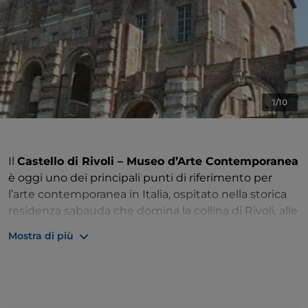
1/10
Il
Castello di Rivoli – Museo d’Arte Contemporanea
è oggi uno dei principali punti di riferimento per
l’arte contemporanea in Italia, ospitato nella storica
residenza sabauda che domina la collina di Rivoli, alle
porte di Torino. Nato nel 1984, ha trasformato un
Mostra di più
edificio juvarriano incompiuto in un luogo dove
passato e presente dialogano
, fondendo l’eleganza
barocca con interventi architettonici moderni per
creare un contesto unico e suggestivo.