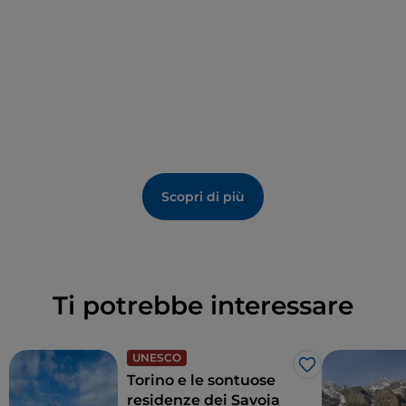
unisce
arte, storia e innovazione
, in un luogo
riconosciuto dall’UNESCO come
Patrimonio
dell’Umanità
e considerato il cuore pulsante
dell’arte contemporanea italiana.
Scopri di più
Ti potrebbe interessare
UNESCO
Like
Torino e le sontuose
residenze dei Savoia