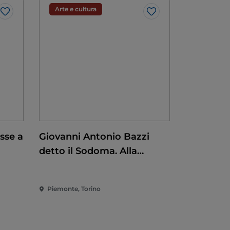
Arte e cultura
Like
Like
sse a
Giovanni Antonio Bazzi
detto il Sodoma. Alla
conquista del
Rinascimento
Piemonte, Torino