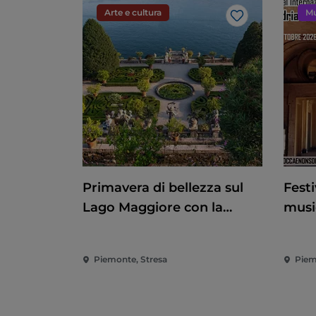
Arte e cultura
Mu
Like
Primavera di bellezza sul
Festi
Lago Maggiore con la
musi
riapertura delle Isole
baro
Borromee e di Villa Taranto
Piemonte, Stresa
Piem