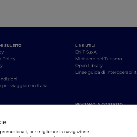
I SUL SITO
LINK UTILI
cy
ENIT S.p.A.
a Policy
Ministero del Turismo
cy
Open Library
à
Linee guida di interoperabili
ndizioni
 per viaggiare in Italia
RESTIAMO IN CONTATTO
kie
tà promozionali, per migliorare la navigazione