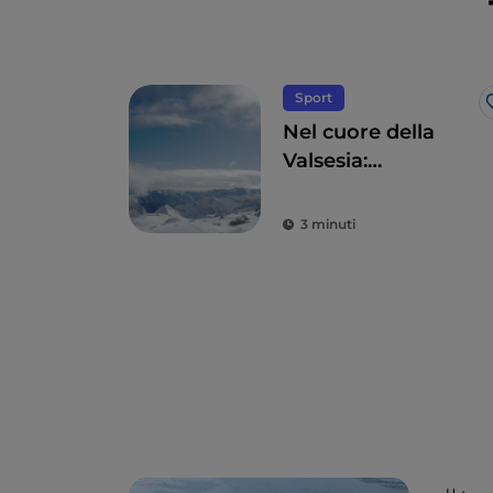
Sport
Nel cuore della
Valsesia:
Monterosa Ski e
Alagna
3 minuti