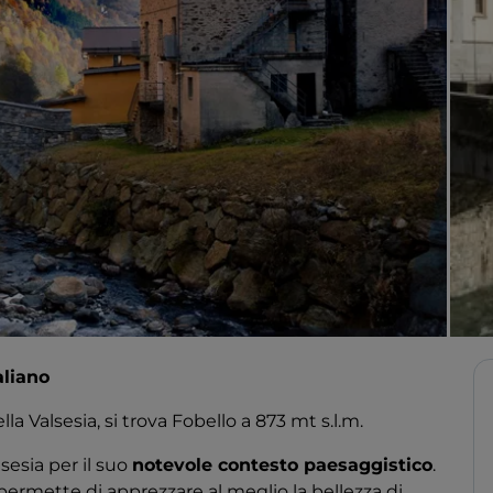
aliano
lla Valsesia, si trova Fobello a 873 mt s.l.m.
alsesia per il suo
notevole contesto paesaggistico
.
permette di apprezzare al meglio la bellezza di