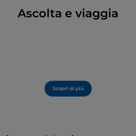
n l'antica tecnica della fermentazione naturale.
Ascolta e viaggia
asi del tutto scomparso, e l'impiego di materie
a, permettono di avere un prodotto digeribile,
ero sapore del pane.
asseggiata enogastronomica
Sentiermangiando
a
ene l'ultima domenica di Carnevale, dedicata
ppa di verdure miste con trippa e salamini.
Scopri di più