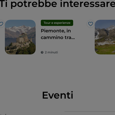
Ti potrebbe interessar
Tour e esperienze
Like
Like
Piemonte, in
cammino tra
sacralità e natura
2 minuti
Eventi