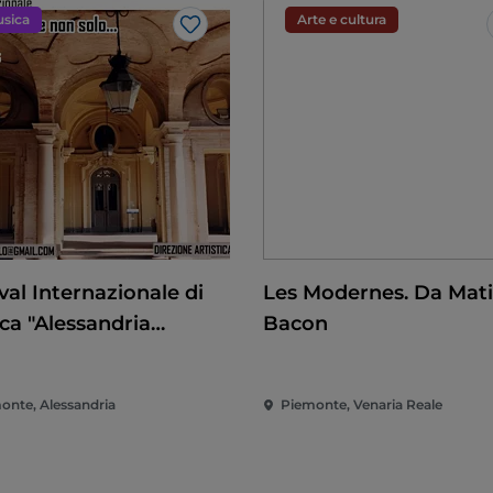
sica
Arte e cultura
Like
val Internazionale di
Les Modernes. Da Mati
ca "Alessandria
Bacon
cca e non solo"
onte, Alessandria
Piemonte, Venaria Reale