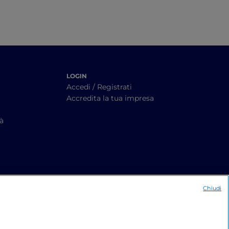
LOGIN
Accedi / Registrati
Accredita la tua impresa
tà
Chiudi