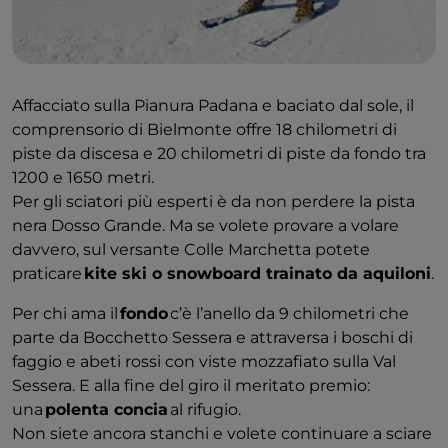
Affacciato sulla Pianura Padana e baciato dal sole, il
comprensorio di Bielmonte offre 18 chilometri di
piste da discesa e 20 chilometri di piste da fondo tra
1200 e 1650 metri.
Per gli sciatori più esperti è da non perdere la pista
nera Dosso Grande. Ma se volete provare a volare
davvero, sul versante Colle Marchetta potete
praticare
kite ski o snowboard trainato da aquiloni
.
Per chi ama il
fondo
c’è l’anello da 9 chilometri che
parte da Bocchetto Sessera e attraversa i boschi di
faggio e abeti rossi con viste mozzafiato sulla Val
Sessera. E alla fine del giro il meritato premio:
una
polenta concia
al rifugio.
Non siete ancora stanchi e volete continuare a sciare