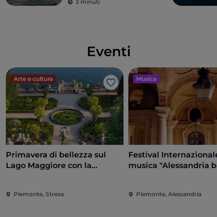
3 minuti
fertilità. Secondo la leggenda sant'Eusebio nascose
sotto questo massiccio la statuetta della Madonna
Nera arroccata non finisce nelle mani degli eretici.
Eventi
Scopri di più:
https://www.santuariodioropa.it/
Arte e cultura
Musica
Like
Primavera di bellezza sul
Festival Internazional
Lago Maggiore con la
musica "Alessandria 
riapertura delle Isole
e non solo"
Borromee e di Villa Taranto
Piemonte, Stresa
Piemonte, Alessandria