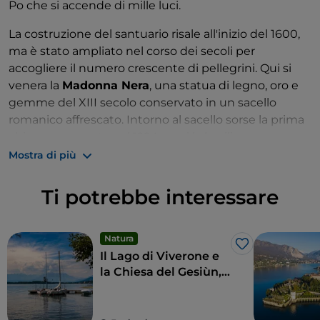
Po che si accende di mille luci.
La costruzione del santuario risale all'inizio del 1600,
ma è stato ampliato nel corso dei secoli per
accogliere il numero crescente di pellegrini. Qui si
venera la
Madonna Nera
, una statua di legno, oro e
gemme del XIII secolo conservato in un sacello
romanico affrescato. Intorno al sacello sorse la prima
chiesa consacrata nel 1294 e poi la basilica
secentesca. Oggi l'intero complesso ha 700.
Mostra di più
Si può visitare il Chiostro, la Basilica Antica, la Basilica
Ti potrebbe interessare
Nuova, il Museo dei Tesori, l'Appartamento Reale, il
Sacro Monte, la Biblioteca e le 12 cappelle dedicate
alla vita della Madonna.
Natura
Like
Su prenotazione, l'
Osservatorio Meteosismico
.
Il Lago di Viverone e
la Chiesa del Gesiùn,
Una curiosità: nell'angolo nord-ovest della chiesa è
perle della via
ancora visibile un
antico masso erratico detto
Francigena
Pietra della vita
e anticamente legato al culto della
piemontese