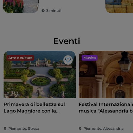
3 minuti
Eventi
Arte e cultura
Musica
Like
Primavera di bellezza sul
Festival Internazional
Lago Maggiore con la
musica "Alessandria 
riapertura delle Isole
e non solo"
Borromee e di Villa Taranto
Piemonte, Stresa
Piemonte, Alessandria