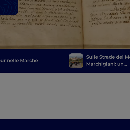
Sulle Strade dei M
ur nelle Marche
Marchigiani: un
itinerario tra colli
storia e musei del
moto