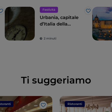
Festività
Like
Like
Urbania, capitale
d’Italia della
Befana
2 minuti
Ti suggeriamo
storanti
Ristoranti
Like