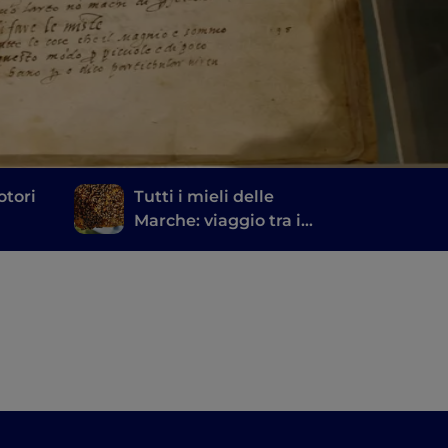
otori
Tutti i mieli delle
Marche: viaggio tra i
ne,
borghi votati
la
all’apicoltura