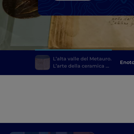
L’alta valle del Metauro.
Enoto
L’arte della ceramica a
Urbania e dintorni