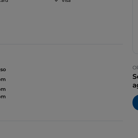
card
Visa
O
so
S
 pm
a
 pm
 pm