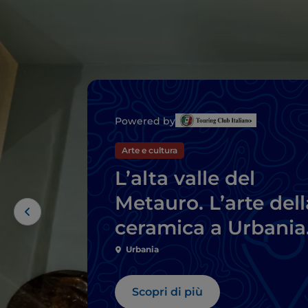
Powered by
Arte e cultura
L’alta valle del
Metauro. L’arte dell
ceramica a Urbania
dintorni
Urbania
Scopri di più