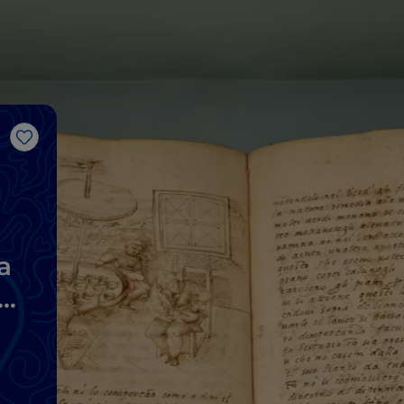
Like
a
 e