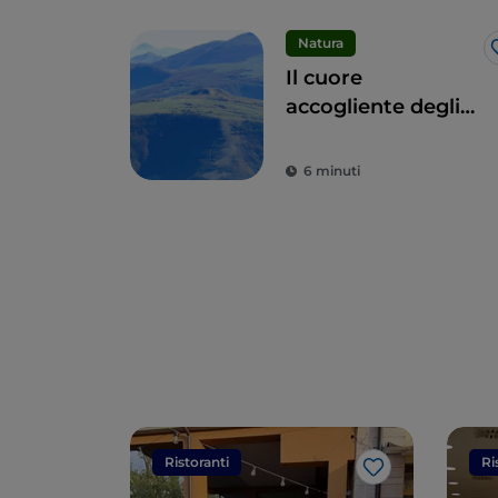
Natura
Il cuore
accogliente degli
Appennini: i 9
comuni delle Alte
6 minuti
Marche
Ristoranti
Ri
Like