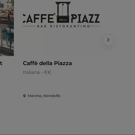
t
Caffè della Piazza
Dalla Gi
Italiana - €€
Italiana - €
Marche, Mondolfo
Marche, Ga