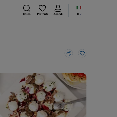
IT
Cerca
Preferiti
Accedi
Like