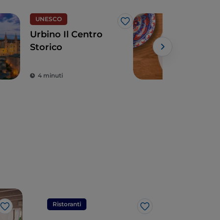
UNESCO
Eno
Like
Urbino Il Centro
Tort
Storico
Cas
DOP,
Powe
al 
4 minuti
fino
Ristoranti
Ristorant
Like
Like