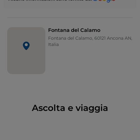
Oggi corso Mazzini è un percorso di passeggio, con
negozi di prodotti tipici e tavolini in strada. Si trova
qui anche la chiesa di S. Biagio, fatta costruire in
Fontana del Calamo
tarde forme barocche dalla comunità dei Dalmati
Fontana del Calamo, 60121 Ancona AN,
anconetani.
Italia
Ascolta e viaggia