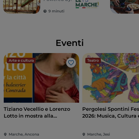
9 minuti
Eventi
Arte e cultura
Teatro
Like
Tiziano Vecellio e Lorenzo
Pergolesi Spontini Fes
Lotto in mostra alla
2026: Musica, Cultura 
Pinacoteca di Ancona
Spettacolo nel Cuore 
Marche
Marche, Ancona
Marche, Jesi