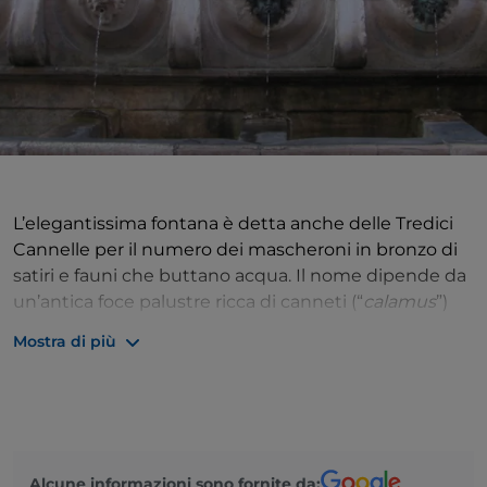
L’elegantissima fontana è detta anche delle Tredici
Cannelle per il numero dei mascheroni in bronzo di
satiri e fauni che buttano acqua. Il nome dipende da
un’antica foce palustre ricca di canneti (“
calamus
”)
che qui si incanalava. Era stata costruita verso metà
Mostra di più
’500 in forme manieriste, su un progetto attribuito al
Pellegrino Tibaldi a quell’epoca attivo alla Loggia dei
Mercanti.
La si trova in una piazza lungo corso
Mazzini, negli isolati del centro storico sotto i colli
dove si sviluppa l’area verde protetta del
Parco del
Alcune informazioni sono fornite da:
Cardeto
.