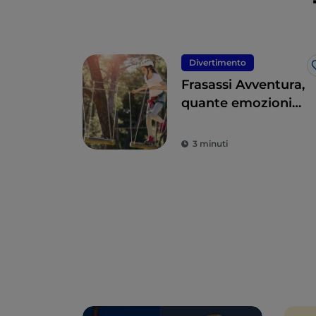
Divertimento
Frasassi Avventura,
quante emozioni
tra bosco e fiume
nel cuore delle
3 minuti
Marche