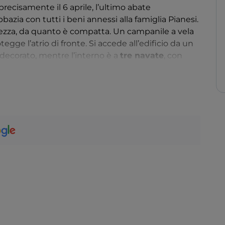
ecisamente il 6 aprile, l’ultimo abate
zia con tutti i beni annessi alla famiglia Pianesi.
ezza, da quanto è compatta. Un campanile a vela
tegge l’atrio di fronte. Si accede all’edificio da un
ecorato, mentre l’interno è a
tre navate
, con
 e geometriche. Sotto il presbiterio, vi è la
cripta
 Oggi del complesso abbaziale è visitabile solo la
b di charme ed è location per matrimoni, eventi,