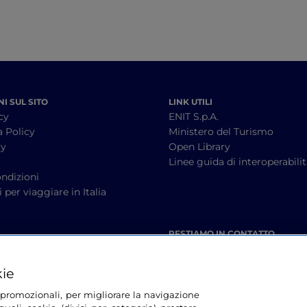
I SUL SITO
LINK UTILI
cy
ENIT S.p.A.
a Policy
Ministero del Turismo
cy
Open Library
à
Linee guida di interoperabili
ndizioni
 per viaggiare in Italia
RESTIAMO IN CONTATTO
kie
tà promozionali, per migliorare la navigazione