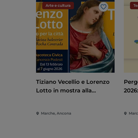
Arte e cultura
Te
Like
Tiziano Vecellio e Lorenzo
Pergo
Lotto in mostra alla
2026:
Pinacoteca di Ancona
Spet
Marc
Marche, Ancona
Marc