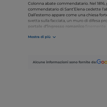
Colonna abate commendatario. Nel 1816, pr
commendatario di Sant’Elena cedette l’abba
Dall’esterno appare come una chiesa fort
svetta sulla facciata, un muro di difesa pro
portale d’ingresso romanico
finemente d
capitelli abbelliti da figure umane, animali
Mostra di più
con soffitto a volte e archi a tutto tondo.
chiesa, mentre il monastero ospita un b&
meeting e feste.
Alcune informazioni sono fornite da: