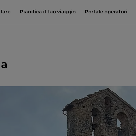
 fare
Pianifica il tuo viaggio
Portale operatori
na