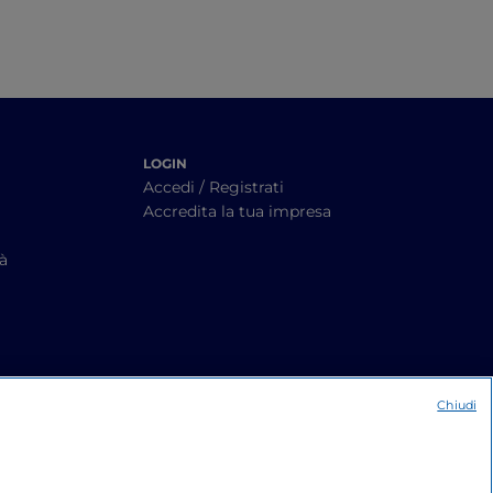
LOGIN
Accedi / Registrati
Accredita la tua impresa
tà
Chiudi