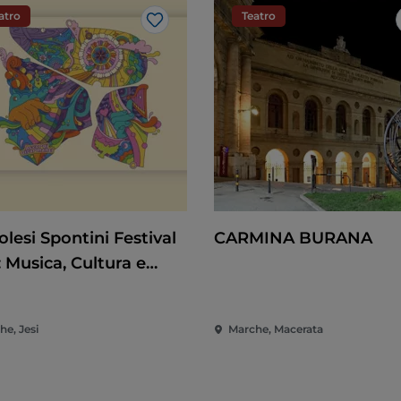
atro
Teatro
Like
lesi Spontini Festival
CARMINA BURANA
 Musica, Cultura e
tacolo nel Cuore delle
he
he, Jesi
Marche, Macerata