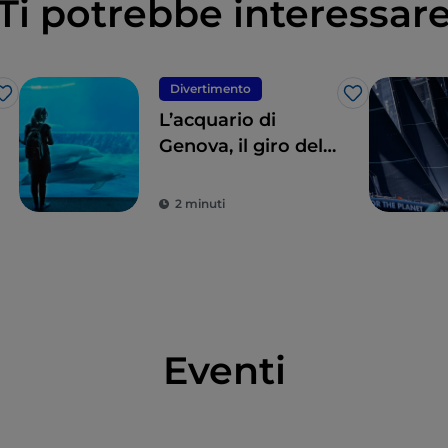
Ti potrebbe interessar
Divertimento
Like
Like
L’acquario di
Genova, il giro del
mondo sotto i mari
2 minuti
Eventi