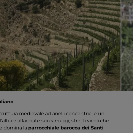
aliano
struttura medievale ad anelli concentrici e un
ltra e affacciate sui carruggi, stretti vicoli che
ve domina la
parrocchiale barocca dei Santi