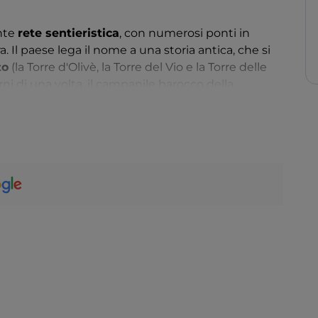
ante
rete sentieristica
, con numerosi ponti in
. Il paese lega il nome a una storia antica, che si
to
(la Torre d'Olivè, la Torre del Vio e la Torre delle
rni di una volta, il campanile barocco della
 delle Grazie
.
il sistema detto “
a trincea
” (come l’azienda
’impressionante catena di muretti a secco,
’antica tradizione contadina è custodita anche nel
dall’antico forno. Tra gli eventi, segnaliamo la
tillato utilizzando un vecchio alambicco.