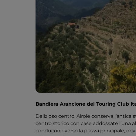
Bandiera Arancione del Touring Club It
Delizioso centro, Airole conserva l’antica 
centro storico con case addossate l’una all’a
conducono verso la piazza principale, do