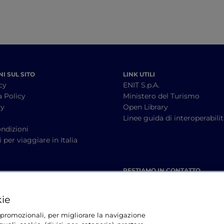
I SUL SITO
LINK UTILI
cy
ENIT S.p.A.
a Policy
Ministero del Turismo
cy
Open Library
à
Linee guida di interoperabili
ndizioni
 per viaggiare in Italia
RESTIAMO IN CONTATTO
kie
tà promozionali, per migliorare la navigazione