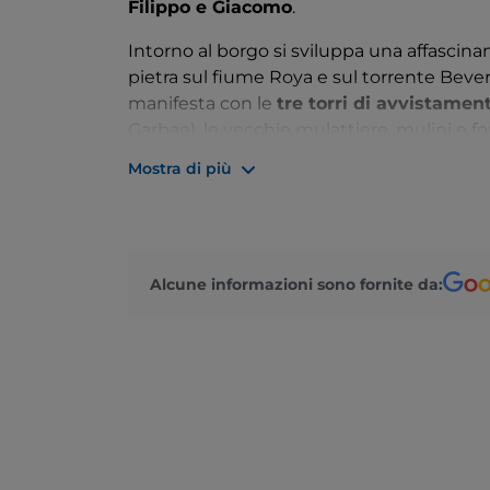
Filippo e Giacomo
.
Intorno al borgo si sviluppa una affascin
pietra sul fiume Roya e sul torrente Bevera
manifesta con le
tre torri di avvistamen
Garbae), le vecchie mulattiere, mulini e fo
parrocchiale e il
Santuario della Madonna
Mostra di più
Il
vino Roccese
si coltiva ancora oggi con 
agricola di Dino e Laura circondata da un
realizzati a mano con pietra colombina. L
Museo dell’Olio e della Civiltà Contadina e 
Alcune informazioni sono fornite da:
festa della lavanda dove il fiore viene dis