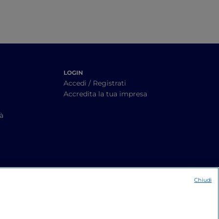
LOGIN
Accedi / Registrati
Accredita la tua impresa
tà
Chiudi