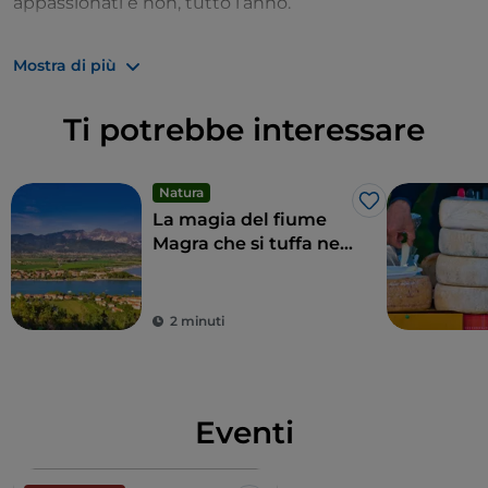
appassionati e non, tutto l’anno.
Info:
https://www.liguriagolfexperience.com/it/
Mostra di più
Ti potrebbe interessare
Natura
Like
La magia del fiume
Magra che si tuffa nel
Tirreno
2 minuti
Eventi