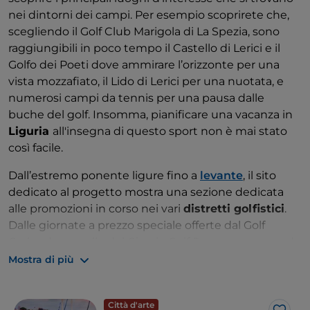
nei dintorni dei campi. Per esempio scoprirete che,
scegliendo il Golf Club Marigola di La Spezia, sono
raggiungibili in poco tempo il Castello di Lerici e il
Golfo dei Poeti dove ammirare l’orizzonte per una
vista mozzafiato, il Lido di Lerici per una nuotata, e
numerosi campi da tennis per una pausa dalle
buche del golf. Insomma, pianificare una vacanza in
Liguria
all'insegna di questo sport non è mai stato
così facile.
Dall’estremo ponente ligure fino a
levante
, il sito
dedicato al progetto mostra una sezione dedicata
alle promozioni in corso nei vari
distretti golfistici
.
Dalle giornate a prezzo speciale offerte dal Golf
Garlenda a quelle del Circolo Golf Sanremo, passando
per i pacchetti che includono
pernottamento e
Mostra di più
accesso ai campi da golf
, sconti per i più giovani e
quelli riservati ai senior.
Città d'arte