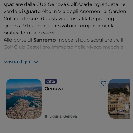
spaziare dalla CUS Genova Golf Academy, situata nel
verde di Quarto Alto in Via degli Anemoni, al Garden
Golf con le sue 10 postazioni riscaldate, putting
green a 9 buche e attrezzatura completa per la
pratica fornita in sede.
Alle porte di
Sanremo
, invece, si può scegliere tra il
Golf Club Castellaro, immerso nella vivace macchia
mediterranea, e l'elegante Circolo Golf degli Ulivi col
suo campo a 18 buche ricavate sui fianchi di una
Mostra di più
collina.
Città
Like
Genova
Liguria, Genova