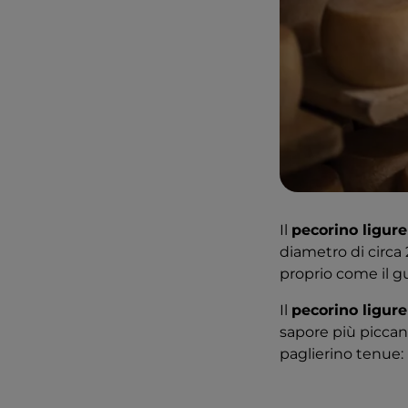
Il
pecorino ligure
diametro di circa
proprio come il gu
Il
pecorino ligur
sapore più piccan
paglierino tenue: