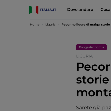
Dove andare
Cosa
Home
Liguria
Pecorino ligure di malga: storie
Enogastronomia
LIGURIA
Pecor
storie
mont
Sarete già pa