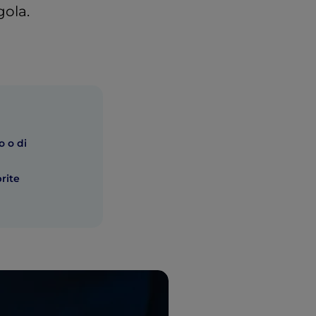
gola.
o o di
rite