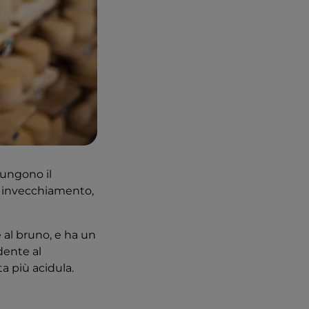
iungono il
i invecchiamento,
 al bruno, e ha un
dente al
a più acidula.