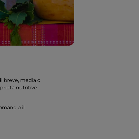
 di breve, media o
prietà nutritive
Romano o il