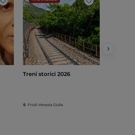
Like
Like
Treni storici 2026
Verso Cap
2027: Teatro Urbano 2027
(TU27)
Friuli-Venezia Giulia
Friuli-Vene