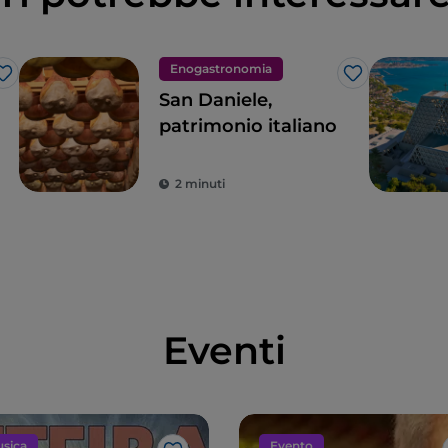
Enogastronomia
Like
Like
San Daniele,
patrimonio italiano
2 minuti
Eventi
sica
Evento