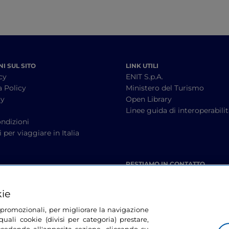
I SUL SITO
LINK UTILI
cy
ENIT S.p.A.
a Policy
Ministero del Turismo
cy
Open Library
à
Linee guida di interoperabili
ndizioni
 per viaggiare in Italia
RESTIAMO IN CONTATTO
kie
tà promozionali, per migliorare la navigazione
uali cookie (divisi per categoria) prestare,