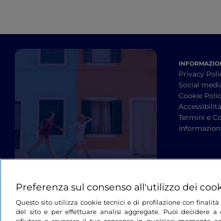
INFORMAZION
Privacy Poli
Social medi
Cookie Poli
Accessibilit
Termini e Co
Informazioni
Preferenza sul consenso all'utilizzo dei coo
Questo sito utilizza cookie tecnici e di profilazione con finali
del sito e per effettuare analisi aggregate. Puoi decidere a q