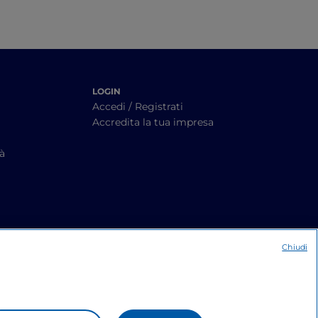
LOGIN
Accedi / Registrati
Accredita la tua impresa
tà
Chiudi