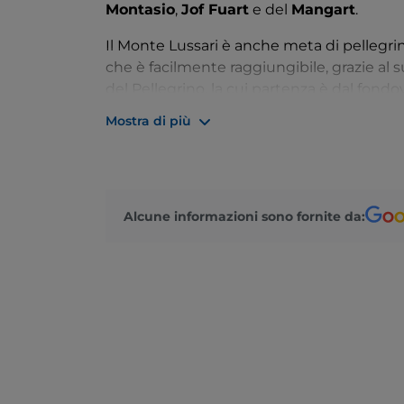
Montasio
,
Jof Fuart
e del
Mangart
.
Il Monte Lussari è anche meta di pellegri
che è facilmente raggiungibile, grazie al 
del Pellegrino, la cui partenza è dal fondoval
montagna, lungo la millenaria
foresta di 
Mostra di più
stagione dell’anno, dal
trekking
allo
sci
.
Da non perdere anche la cucina locale e i p
gustare nelle accoglienti locande, dissemi
Venezia Giulia.
Alcune informazioni sono fornite da: