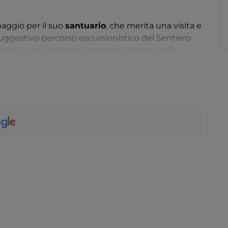
naggio per il suo
santuario
, che merita una visita e
suggestivo percorso escursionistico del Sentiero
le e il cui itinerario ripercorre il fianco della
Tarvisio
. La località si presta allo sport in ogni
iatti tipici della tradizione, che si possono
nate lungo le viuzze del borgo più alto del Friuli-