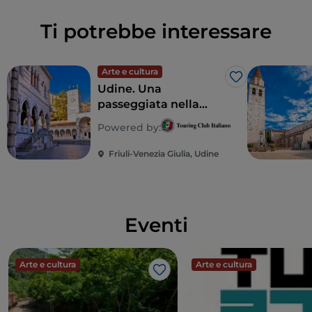
Ti potrebbe interessare
Arte e cultura
Like
Udine. Una
passeggiata nella
città d’arte
Powered by:
Friuli-Venezia Giulia, Udine
Eventi
Arte e cultura
Arte e cultura
Like