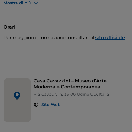
Mostra di più
dell’arte moderna europea.
Il percorso espositivo include capolavori di artisti del
calibro di
Vincent van Gogh, Claude Monet,
Orari
Camille Pissarro, Alfred Sisley, Pablo Picasso, Piet
Per maggiori informazioni consultare il
sito ufficiale
.
Mondrian, Wassily Kandinsky, René Magritte, Max
Ernst, Paul Klee
e
Giorgio de Chirico
, tra gli altri.
Casa Cavazzini – Museo d’Arte
Moderna e Contemporanea
Via Cavour, 14, 33100 Udine UD, Italia
Sito Web