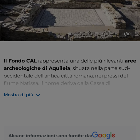
1/10
Il Fondo CAL
rappresenta una delle più rilevanti
aree
archeologiche di Aquileia
, situata nella parte sud-
occidentale dell’antica città romana, nei pressi del
fiume Natissa. Il nome deriva dalla Cassa di
Risparmio di Udine e Pordenone, che ha sostenuto
Mostra di più
gli scavi e la valorizzazione di questo sito.
In quest’area sono visibili i resti di un ampio quartiere
residenziale romano, con abitazioni private (domus),
mosaici pavimentali, cortili e ambienti di servizio.
Gli
scavi
hanno inoltre portato alla luce strade
Alcune informazioni sono fornite da: