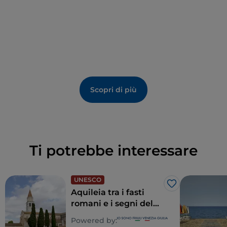
comprendere la storia e la funzione degli edifici
riportati alla luce.
Scopri di più
Ti potrebbe interessare
UNESCO
Like
Aquileia tra i fasti
romani e i segni del
Cristianesimo
Powered by: