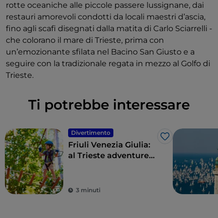
rotte oceaniche alle piccole passere lussignane, dai
restauri amorevoli condotti da locali maestri d’ascia,
fino agli scafi disegnati dalla matita di Carlo Sciarrelli -
che colorano il mare di Trieste, prima con
un’emozionante sfilata nel Bacino San Giusto e a
seguire con la tradizionale regata in mezzo al Golfo di
Trieste.
Ti potrebbe interessare
Divertimento
Like
Friuli Venezia Giulia:
al Trieste adventure
park la vacanza è in
quota (su un albero)
3 minuti