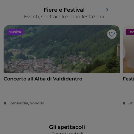
Fiere e Festival
Eventi, spettacoli e manifestazioni
Musica
Eno
Like
Concerto all'Alba di Valdidentro
Fest
Lombardia, Sondrio
Emi
Gli spettacoli
Eventi teatrali