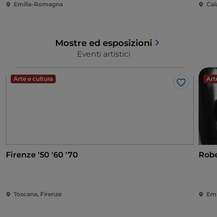
Emilia-Romagna
Cal
Mostre ed esposizioni
Eventi artistici
Arte e cultura
Art
Like
Firenze '50 '60 '70
Robe
Toscana, Firenze
Emi