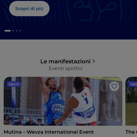
Scopri di più
Le manifestazioni
Eventi sportivi
Sport
Spo
Like
Mutina – Wevza International Event
The 