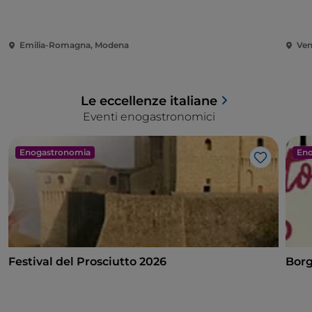
Emilia-Romagna, Modena
Ven
Le eccellenze italiane
Eventi enogastronomici
Enogastronomia
Eno
Like
Festival del Prosciutto 2026
Borg