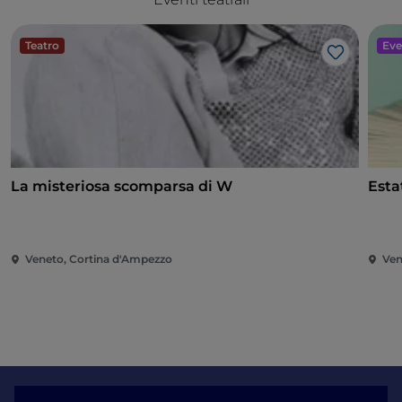
Teatro
Eve
Like
La misteriosa scomparsa di W
Esta
Veneto, Cortina d'Ampezzo
Ven