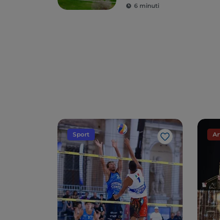
6 minuti
Sport
Ar
Like