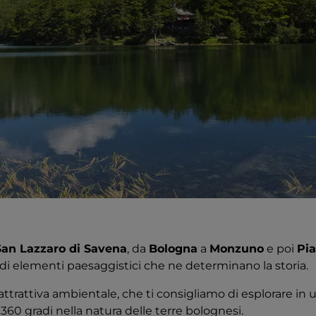
San Lazzaro di Savena
, da
Bologna
a
Monzuno
e poi
Pi
di elementi paesaggistici che ne determinano la storia.
 attrattiva ambientale, che ti consigliamo di esplorare in
60 gradi nella natura delle terre bolognesi.