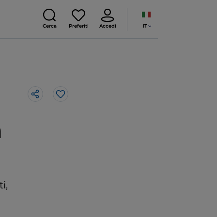
IT
Cerca
Preferiti
Accedi
Like
a
i,