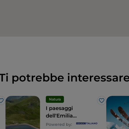
Ti potrebbe interessar
Natura
Like
Like
I paesaggi
dell'Emilia
Romagna
Powered by: