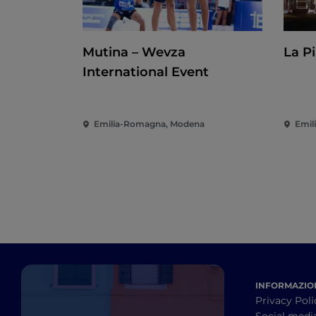
Mutina – Wevza
La P
International Event
Emilia-Romagna, Modena
Emil
INFORMAZION
Privacy Poli