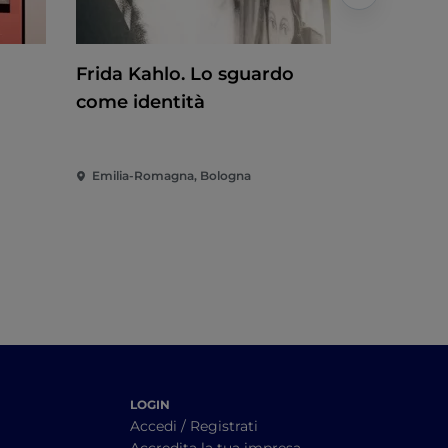
Frida Kahlo. Lo sguardo
Bologna, 
come identità
2026
Emilia-Romagna, Bologna
Emilia-Rom
LOGIN
Accedi / Registrati