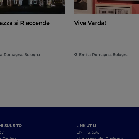
iazza si Riaccende
Viva Varda!
ia-Romagna, Bologna
Emilia-Romagna, Bologna
I SUL SITO
LINK UTILI
cy
ENIT S.p.A.