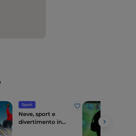
e
Sport
Mus
Like
Neve, sport e
Bol
divertimento in
Vid
Emilia Romagna:
Mus