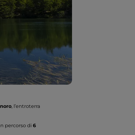
anoro
, l’entroterra
 un percorso di
6