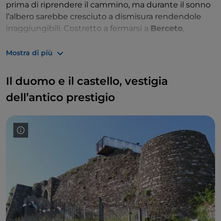
prima di riprendere il cammino, ma durante il sonno
l’albero sarebbe cresciuto a dismisura rendendole
irraggiungibili. Costretto a fermarsi a
Berceto
,
Moderanno sarebbe così stato nominato da
Liutprando
primo priore
del suo monastero.
Mostra di più
Il duomo e il castello, vestigia
dell’antico prestigio