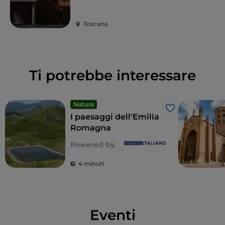
piatti della cucina contadina arricchiti dagli aromi e
dai sapori del bosco, in particolare
funghi
e
Toscana
castagne
.
Ti potrebbe interessare
Natura
Like
I paesaggi dell'Emilia
Romagna
Powered by:
4 minuti
Eventi