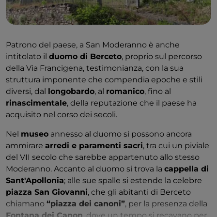
Patrono del paese, a San Moderanno è anche
intitolato il
duomo di Berceto
, proprio sul percorso
della Via Francigena, testimonianza, con la sua
struttura imponente che compendia epoche e stili
diversi, dal
longobardo
, al
romanico
, fino al
rinascimentale
, della reputazione che il paese ha
acquisito nel corso dei secoli.
Nel
museo
annesso al duomo si possono ancora
ammirare
arredi e paramenti sacri
, tra cui un piviale
del VII secolo che sarebbe appartenuto allo stesso
Moderanno. Accanto al duomo si trova la
cappella di
Sant'Apollonia
; alle sue spalle si estende la celebre
piazza San Giovanni
, che gli abitanti di Berceto
chiamano
“piazza dei canoni”
, per la presenza della
Fontana dei Canon
, dove un tempo si recavano per