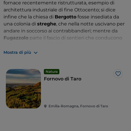
fornace recentemente ristrutturata, esempio di
architettura industriale di fine Ottocento; si dice
infine che la chiesa di
Bergotto
fosse insediata da
una colonia di
streghe
, che nella notte uscivano per
andare in soccorso ai contrabbandieri; mentre da
Fugazzolo
parte il fascio di sentieri che conducono
agli spettacolari
Salti del Diavolo
.
Mostra di più
Natura
Like
Fornovo di Taro
Emilia-Romagna, Fornovo di Taro