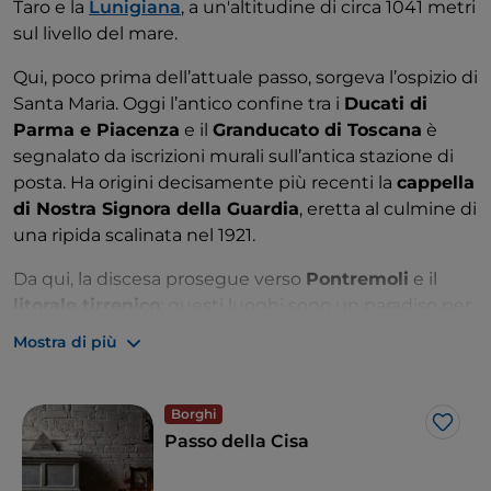
Taro e la
Lunigiana
, a un'altitudine di circa 1041 metri
sul livello del mare.
Qui, poco prima dell’attuale passo, sorgeva l’ospizio di
Santa Maria. Oggi l’antico confine tra i
Ducati di
Parma e Piacenza
e il
Granducato di Toscana
è
segnalato da iscrizioni murali sull’antica stazione di
posta. Ha origini decisamente più recenti la
cappella
di Nostra Signora della Guardia
, eretta al culmine di
una ripida scalinata nel 1921.
Da qui, la discesa prosegue verso
Pontremoli
e il
litorale tirrenico
: questi luoghi sono un paradiso per
i
ciclisti
e gli amanti del
trekking
e in genere del
Mostra di più
“
turismo lento
”.
Se i panorami e le atmosfere raccolte della Via
Borghi
Francigena saziano viandanti e pellegrini, i ristoranti e
Like
Passo della Cisa
le trattorie dei dintorni offrono parecchie tentazioni
agli amanti dell’
enogastronomia
, con i tradizionali