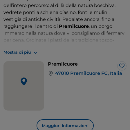
dell’intero percorso: al di là della natura boschiva,
vedrete ponti a schiena d’asino, fonti e mulini,
vestigia di antiche civiltà. Pedalate ancora, fino a
raggiungere il centro di
Premilcuore
, un borgo
immerso nella natura dove vi consigliamo di fermarvi
per cena. Ordinate i piatti della tradizione tosco-
romagnola, scegliendo tra ottimi tortelli, trippa,
Mostra di più
spezzatino di cinghiale o delle tagliatelle ai funghi.
Premilcuore
Lik
47010 Premilcuore FC, Italia
Maggiori Informazioni