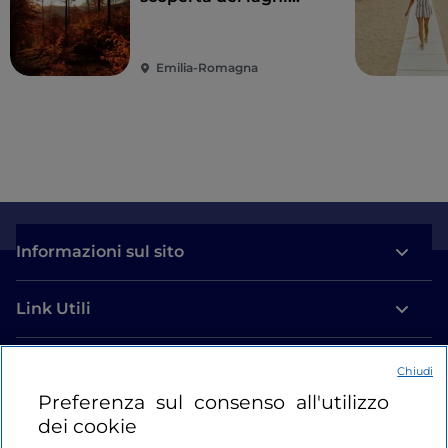
dell’alta Val Nure
Emilia-Romagna
Informazioni sul sito
Link Utili
Login
Chiudi
Preferenza sul consenso all'utilizzo
Restiamo in contatto
dei cookie