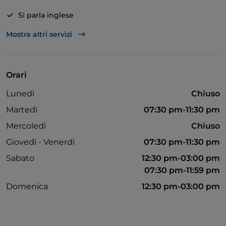
stagionali del territorio. Fatti guidare dai nostri menù
degustazione anche con possibilità di abbinare un
Si parla inglese
calice diverso a ogni portata. Cantina con oltre 250
Mastercard
Mostra altri servizi
etichette e selezione di distillati.
Apple Pay
Bancomat
Orari
Diners Club
Lunedì
Chiuso
Pagamento con Satispay
Martedì
07:30 pm-11:30 pm
Tavoli all'aperto
Mercoledì
Chiuso
Visa
Giovedì - Venerdì
07:30 pm-11:30 pm
Wi-Fi
Sabato
12:30 pm-03:00 pm
07:30 pm-11:59 pm
Domenica
12:30 pm-03:00 pm