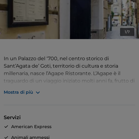
1/7
In un Palazzo del ‘700, nel centro storico di
Sant’Agata de’ Goti, territorio di cultura e storia
millenaria, nasce l’Agape Ristorante. L’Agape è il
traguardo di un viaggio iniziato molti anni fa, frutto di
un’esperienza fraterna, tra lo Chef Gabriele Piscitelli e
Mostra di più
la sorella Gianna Sommelier. Una passione
totalizzante per la ristorazione e il vino che
continuamente mira ad unire in un armonico
Servizi
rapporto cucina, cantina e struttura. Cucina
rigorosamente a vista, l’Agape sviluppa un’idea di
American Express
arte culinaria ricercata, rispettando le materie prime
Animali ammessi