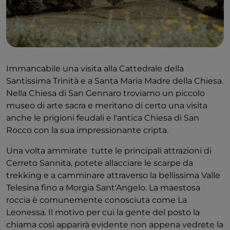
Annibale.
Uno dei grandi spazi aperti che affascina fin da subito
è Piazza San Martino, dove troviamo la Chiesa di San
Martino Vescovo con la sua imponente scalinata.
Bellissimi palazzi in stile barocco arricchiscono
Immancabile una visita alla Cattedrale della
questo borgo certificato con la Bandiera Arancione
Santissima Trinità e a Santa Maria Madre della Chiesa.
del Touring Club Italiano. Di particolare interesse
Nella Chiesa di San Gennaro troviamo un piccolo
sono i bellissimi cartelli stradali in ceramica, così
museo di arte sacra e meritano di certo una visita
come gli immancabili ornamenti sulle panchine del
anche le prigioni feudali e l'antica Chiesa di San
parco e sui lampioni. La tradizione dell'arte della
Rocco con la sua impressionante cripta.
ceramica è fiorita a Cerreto Sannita dopo il
terremoto, quando molti artigiani vennero a
Una volta ammirate tutte le principali attrazioni di
ricostruire la città, tra cui molti maestri ceramisti che
Cerreto Sannita, potete allacciare le scarpe da
portarono le loro preziose competenze. Una delle
trekking e a camminare attraverso la bellissima Valle
attrazioni più importanti della città è il Museo Civico
Telesina fino a Morgia Sant'Angelo. La maestosa
e della Ceramica di Cerreto.
roccia è comunemente conosciuta come La
Leonessa. Il motivo per cui la gente del posto la
chiama così apparirà evidente non appena vedrete la