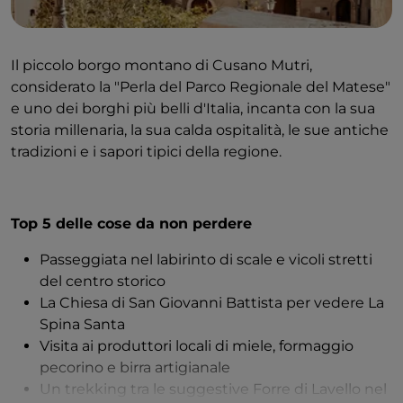
Informazioni utili
Il piccolo borgo montano di Cusano Mutri,
considerato la "Perla del Parco Regionale del Matese"
Periodo migliore per visitarla
: Da aprile a giugno e
e uno dei borghi più belli d'Italia, incanta con la sua
da settembre a ottobre è generalmente il periodo
storia millenaria, la sua calda ospitalità, le sue antiche
migliore per visitare Cerreto Sannita. I mesi estivi
tradizioni e i sapori tipici della regione.
sono troppo caldi per le attività all'aperto e in inverno
può fare piuttosto freddo.
Come arrivare
: La città più vicina è Napoli. Air
Top 5 delle cose da non perdere
Campania gestisce tre autobus al giorno da Napoli a
Cerreto Sannita, ma se volete esplorare i dintorni
Passeggiata nel labirinto di scale e vicoli stretti
della città della ceramica vi consiglio di noleggiare
del centro storico
un'auto.
La Chiesa di San Giovanni Battista per vedere La
Spina Santa
Visita ai produttori locali di miele, formaggio
pecorino e birra artigianale
Un trekking tra le suggestive Forre di Lavello nel