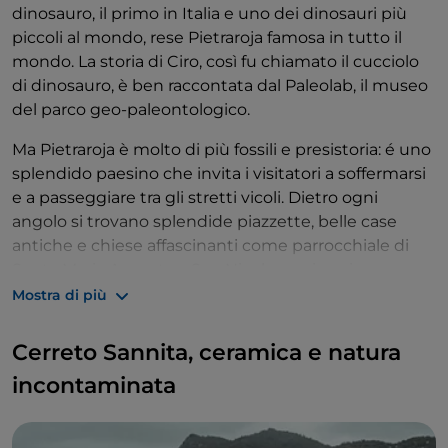
dinosauro, il primo in Italia e uno dei dinosauri più
piccoli al mondo, rese Pietraroja famosa in tutto il
mondo. La storia di Ciro, così fu chiamato il cucciolo
di dinosauro, è ben raccontata dal Paleolab, il museo
del parco geo-paleontologico.
Ma Pietraroja è molto di più fossili e presistoria: é uno
splendido paesino che invita i visitatori a soffermarsi
e a passeggiare tra gli stretti vicoli. Dietro ogni
angolo si trovano splendide piazzette, belle case
antiche e chiese affascinanti come parrocchiale di
Santa Maria Assunta a San Nicola con i suoi
impressionanti rilievi e il portale romanico con i due
Mostra di più
lati sostenuti da una leonessa e un'orsa femmina che
allatta due neonati. Da vedere anche il rilievo di via
Cerreto Sannita, ceramica e natura
Torino, testimonianza di antiche credenze, composto
incontaminata
da un volto sfigurato da un esorcismo e da una
scritta in una lingua misteriosa.