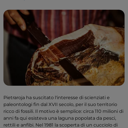
Il nome del piccolo villaggio di Pietraroja è
rimasto un mistero fino ad oggi. Alcuni
sospettano che risalga al tempo della
dominazione spagnola. In spagnolo Piedra roja
significa semplicemente pietra rossa, il che
potrebbe essere un riferimento alla presenza di
calcare di questo colore nei dintorni del borgo.
Altri sospettano che sia di origine latina: Petra
ruens significa qualcosa come roccia in
movimento e potrebbe essere richiamo alle
onde sismiche causate dai terremoti abbastanza
comuni in questa zona.
Pietraroja ha suscitato l'interesse di scienziati e
paleontologi fin dal XVII secolo, per il suo territorio
ricco di fossili. Il motivo è semplice: circa 110 milioni di
anni fa qui esisteva una laguna popolata da pesci,
rettili e anfibi. Nel 1981 la scoperta di un cucciolo di