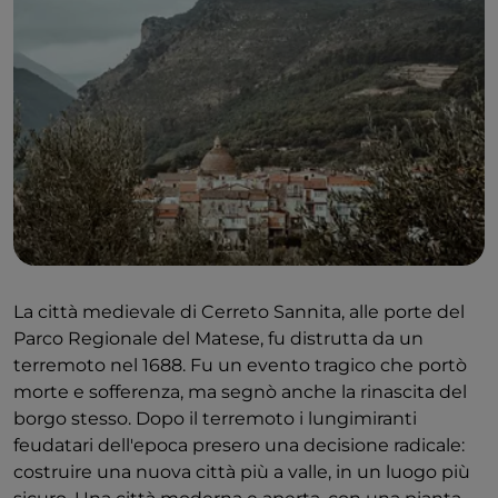
Tipico del luogo è il famoso prosciutto di Pietraroja da
gustare con un buon bicchiere di vino. L’affettato
viene qui pressato con un attrezzo chiamato
prigiotta e poi stagionato per un minimo di 12 ma
non più di 20 mesi nella cantina. I prosciutti di
Pietraroja non contengono conservanti: si limitano a
riposare per venti giorni nel sale a grana grossa prima
di essere appesi. In questo modo si ottiene un
prosciutto di altissimo livello. Il prosciutto, simbolo
della città, è umido ma non flaccido, leggermente
salato e dall'aroma inconfondibile.
La città medievale di Cerreto Sannita, alle porte del
Parco Regionale del Matese, fu distrutta da un
Informazioni utili
terremoto nel 1688. Fu un evento tragico che portò
morte e sofferenza, ma segnò anche la rinascita del
Periodo migliore per visitarla
: Da aprile a giugno e
borgo stesso. Dopo il terremoto i lungimiranti
da settembre a ottobre è generalmente il periodo
feudatari dell'epoca presero una decisione radicale:
migliore per visitare Pietraroja. Aspettatevi
costruire una nuova città più a valle, in un luogo più
temperature miti e molte attività senza la folla estiva.