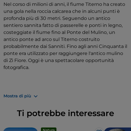
Nel corso di milioni di anni, il fiume Titerno ha creato
provenga dalla corona di Gesù Cristo. La leggenda
una gola nella roccia calcarea che in alcuni punti è
narra che questa reliquia abbia salvato più volte gli
profonda più di 30 metri. Seguendo un antico
abitanti di Cusano Mutri dalle sofferenze.
sentiero sannita fatto di passerelle e ponti in legno,
Dopo aver passeggiato per il borgo lasciatevi
costeggiate il fiume fino al Ponte del Mulino, un
ingolosire dalle specialità della zona: il formaggio di
antico ponte ad arco sul Titerno costruito
capra artigianale al tartufo è a dir poco paradisiaco!
probabilmente dai Sanniti. Fino agli anni Cinquanta il
Quello fresco invece si abbina perfettamente al
ponte era utilizzato per raggiungere l'antico mulino
miele di acacia o millefiori prodotto nella zona.
di Zì Fiore. Oggi è una spettacolare opportunità
fotografica.
Informazioni utili
Mostra di più
Il periodo migliore per visitarla
: In autunno,
quando le temperature sono ancora miti e i boschi
Ti potrebbe interessare
sono pieni di funghi prelibati, oppure intorno al
giorno del
Corpus Domini
, il giorno dell'Infiorata,
quando le piazze, le strade e le chiese di Cusano
Natura