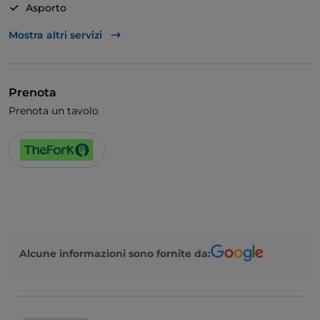
Asporto
Bancomat
Mostra altri servizi
Mastercard
Menù bambini
Prenota
Parcheggio
Prenota un tavolo
Tavoli all'aperto
Visa
Wi-Fi
Zona bambini
Alcune informazioni sono fornite da: