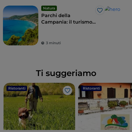
Natura
Like
Parchi della
Campania: il turismo
sostenibile delle aree
protette della regione
3 minuti
Ti suggeriamo
Ristoranti
Ristoranti
Like