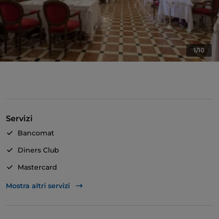
1/10
Servizi
Bancomat
Diners Club
Mastercard
TheFork PAY
Mostra altri servizi
Unionpay via TheFork PAY
Visa