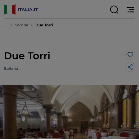
...
Verona
Due Torri
Due Torri
Lik
Italiana