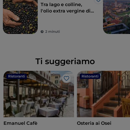
Like
Tra lago e colline,
l'olio extra vergine di
oliva Garda DOP
2 minuti
Ti suggeriamo
Ristoranti
Ristoranti
Like
Emanuel Cafè
Osteria ai Osei