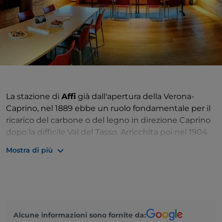
La stazione di
Affi
già dall'apertura della Verona-
Caprino, nel 1889 ebbe un ruolo fondamentale per il
ricarico del carbone o del legno in direzione Caprino
dopo la difficile Val del Tasso. Arricchita poi nel 1904
dall'entrata in servizio del 'ramo' per Garda dopo la
Mostra di più
Seconda Guerra Mondiale quando entrò in crisi la
linea fu importante per le riparazioni dei ponti
bombardati nella Val del Tasso.
Tra gli anni 40 e 50 all'interno della stazione venne
creato un bar, gestito dal Cavaliere della repubblica
Alcune informazioni sono fornite da: