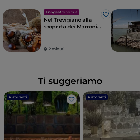
Enogastronomia
Like
Nel Trevigiano alla
scoperta dei Marroni
del Monfenera IGP
2 minuti
Ti suggeriamo
Ristoranti
Ristoranti
Like