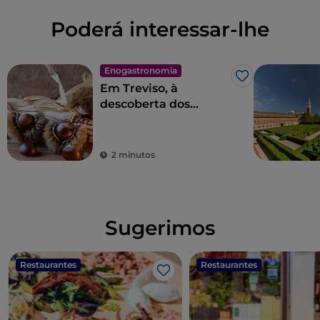
Poderá interessar-lhe
Enogastronomia
Gosto
Em Treviso, à
descoberta dos
Castanhos de
Monfenera IGP
2 minutos
Sugerimos
Restaurantes
Restaurantes
Gosto