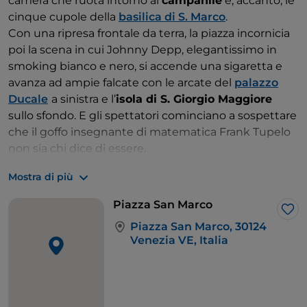
camera che ruota intorno al
campanile
e, accanto, le
cinque cupole della
basilica di S. Marco
.
Con una ripresa frontale da terra, la piazza incornicia
poi la scena in cui Johnny Depp, elegantissimo in
smoking bianco e nero, si accende una sigaretta e
avanza ad ampie falcate con le arcate del
palazzo
Ducale
a sinistra e l’
isola di S. Giorgio Maggiore
sullo sfondo. E gli spettatori cominciano a sospettare
che il goffo insegnante di matematica Frank Tupelo
non sia chi dice di essere.
Anche la
Libreria Sansoviniana
, di fronte al Palazzo
Mostra di più
Ducale, compare nel film: è in alcune sale della
storica biblioteca che è ambientato, infatti, il
Piazza San Marco
commissariato di Polizia dove il colonnello Lombardi,
Lik
Piazza San Marco, 30124
interpretato da Christian De Sica, ascolta il racconto
Venezia VE, Italia
avventuroso di Frank Tupelo.
Gravita intorno alla piazza anche l’
Hotel Danieli
dove
sono ospiti Angelina Jolie e Johnny Depp. Dello
storico albergo a cinque stelle, sito nel trecentesco