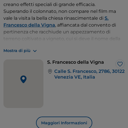
creano effetti speciali di grande efficacia.
Superando il colonnato, non compare nel film ma
vale la visita la bella chiesa rinascimentale di
S.
Francesco della Vigna
, affiancata dal convento di
pertinenza che racchiude un appezzamento di
terreno coltivato a vigneto, cui si deve il nome della
chiesa.
Mostra di più
A 500 metri dal campo S. Francesco si incontra
un’altra
location
cruciale: l’
Arsenale
, che nel film è la
S. Francesco della Vigna
sede dell’Interpol dove Angelina Jolie si reca per
Lik
Calle S. Francesco, 2786, 30122
incontrare l’ispettore di Scotland Yard John Acheson,
Venezia VE, Italia
impersonato da Paul Bettany. Con le sue atmosfere
stranianti e quasi metafisiche, l’Arsenale di Venezia è
stato più volte utilizzato dal cinema, da “Senso” (1955)
di Luchino Visconti a “Spider-Man: Far from Home”
(2019) di Jon Watts.
Maggiori Informazioni