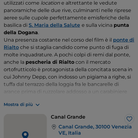
utilizzati come
location
e altrettante le vedute
panoramiche delle due rive, culminanti nelle riprese
aeree sulle cupole perfettamente emisferiche della
basilica di
S. Maria della Salute
e sulla vicina
punta
della Dogana
.
Una presenza costante nel corso del film è il
ponte di
Rialto
che si staglia candido come punto di fuga di
molte inquadrature. A pochi colpi di remi dal ponte,
anche la
pescheria di Rialto
con il mercato
ortofrutticolo è protagonista della concitata scena in
cui Johnny Depp, con indosso un pigiama a righe, si
tuffa dal terrazzo della loggia fra le bancarelle di
arance prima di ruzzolare addosso a un carabiniere
interpretato da un serissimo Nino Frassica.
Mostra di più
Affacciano sul canale anche il
palazzo Pisani
Moretta
e il
Fondaco dei Turchi. Il primo presta gli
Canal Grande
esterni e una camera all’Hotel Danieli, dove i due
Lik
Canal Grande, 30100 Venezia
protagonisti alloggiano (anche la vista dal balcone
VE, Italia
non è la stessa che si avrebbe dall’Hotel Danieli, dal