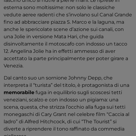
fascino unico si nutre a piene mani. Le riprese in
esterna sono moltissime: non solo le classiche
vedute aeree radenti che s’involano sul Canal Grande
fino ad abbracciare piazza S. Marco e la laguna, ma
anche le spericolate scene d’azione sui canali, con
una Jolie in versione Mata Hari, che guida
disinvoltamente il motoscafo con indosso un tacco
12. Angelina Jolie ha in effetti ammesso di aver
accettato la parte principalmente per poter girare a
Venezia.
Dal canto suo un sornione Johnny Depp, che
interpreta il “turista” del titolo, è protagonista di una
memorabile
fuga in equilibrio sugli scoscesi tetti
veneziani, scalzo e con indosso un pigiama: una
scena, questa, che strizza l’occhio alla fuga sui tetti
monegaschi di Cary Grant nel celebre film “Caccia al
ladro” di Alfred Hitchcock, di cui “The Tourist” si
diverte a riprendere il tono raffinato da commedia