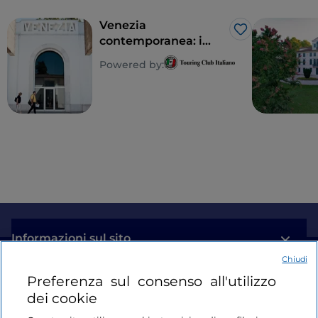
Venezia
Like
contemporanea: i
luoghi dove l’arte di
Powered by:
ieri incontra quella di
oggi
Informazioni sul sito
Chiudi
Link Utili
Preferenza sul consenso all'utilizzo
dei cookie