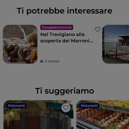
Ti potrebbe interessare
Enogastronomia
Like
Nel Trevigiano alla
scoperta dei Marroni
del Monfenera IGP
2 minuti
Ti suggeriamo
Ristoranti
Ristoranti
Like