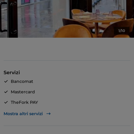
1/10
Servizi
Bancomat
Mastercard
TheFork PAY
Unionpay via TheFork PAY
Mostra altri servizi
Visa
Accesso disabili