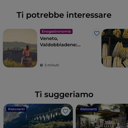
Ti potrebbe interessare
Enogastronomia
Like
Veneto,
Valdobbiadene:
viaggio
enogastronomico
nell’Anello del
2 minuti
Prosecco Superiore
Ti suggeriamo
Ristoranti
Ristoranti
Like