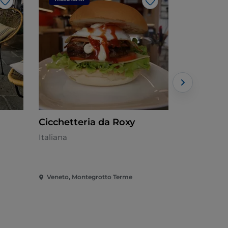
Like
Like
Cicchetteria da Roxy
Bar Quo 
Italiana
Italiana - €
Veneto, Montegrotto Terme
Veneto, Pa