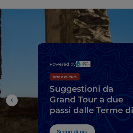
Powered by
Arte e cultura
Suggestioni da
Grand Tour a due
passi dalle Terme d
Abano e
Montegrotto
Scopri di più