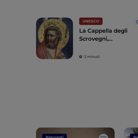
UNESCO
La Cappella degli
Scrovegni,
capolavoro di
Giotto che ha
3 minuti
rivoluzionato l’arte
Ristoranti
Ri