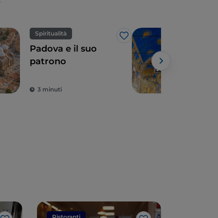
Spiritualità
Spir
Like
Padova e il suo
La C
patrono
Scr
3 minuti
2 m
Ristoranti
Ristorant