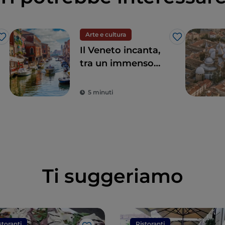
Arte e cultura
Like
Like
Il Veneto incanta,
tra un immenso
patrimonio
artistico e storico e
5 minuti
le sue eleganti città
Ti suggeriamo
storanti
Ristoranti