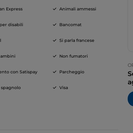
an Express
Animali ammessi
er disabili
Bancomat
l
Si parla francese
ambini
Non fumatori
O
nto con Satispay
Parcheggio
S
a
a spagnolo
Visa