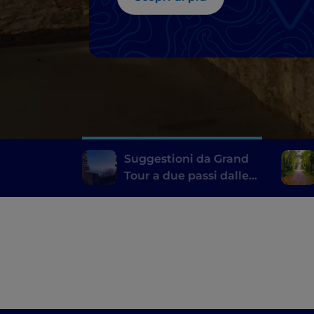
Suggestioni da Grand
Tour a due passi dalle
Terme di Abano e
Montegrotto