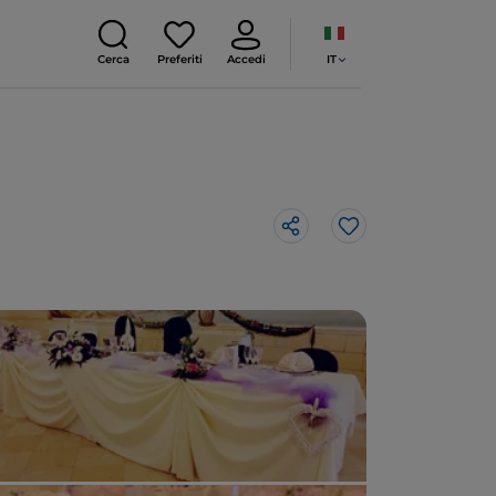
IT
Cerca
Preferiti
Accedi
Like