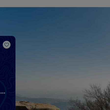
Like
i