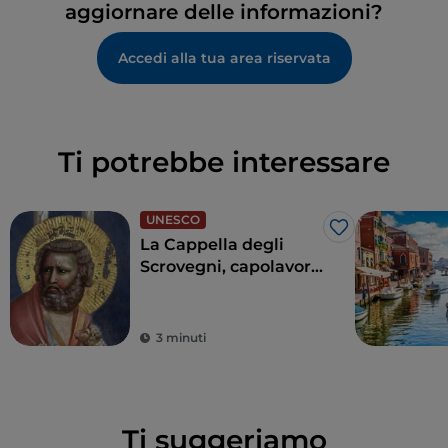
aggiornare delle informazioni?
Accedi alla tua area riservata
Ti potrebbe interessare
UNESCO
Like
La Cappella degli
Scrovegni, capolavoro
di Giotto che ha
rivoluzionato l’arte
3 minuti
Ti suggeriamo