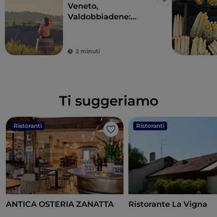
Like
Veneto,
Valdobbiadene:
viaggio
enogastronomico
nell’Anello del
2 minuti
Prosecco Superiore
Ti suggeriamo
Ristoranti
Ristoranti
Like
ANTICA OSTERIA ZANATTA
Ristorante La Vigna