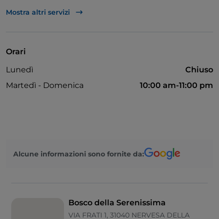
Bancomat
Mostra altri servizi
Bagno per disabili
Accesso disabili
Orari
Menù bambini
Lunedì
Chiuso
Parcheggio
Martedì - Domenica
10:00 am-11:00 pm
Alcune informazioni sono fornite da:
Bosco della Serenissima
VIA FRATI 1, 31040 NERVESA DELLA