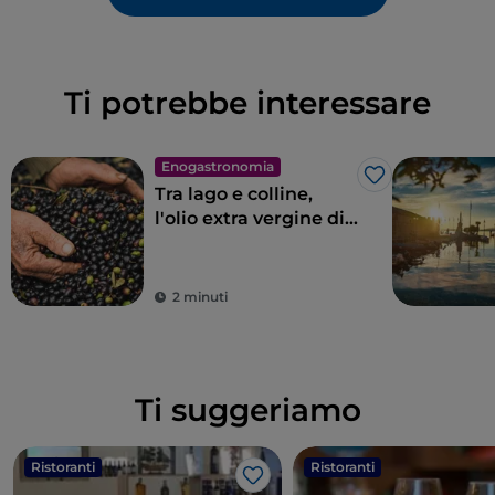
Ti potrebbe interessare
Enogastronomia
Like
Tra lago e colline,
l'olio extra vergine di
oliva Garda DOP
2 minuti
Ti suggeriamo
Ristoranti
Ristoranti
Like