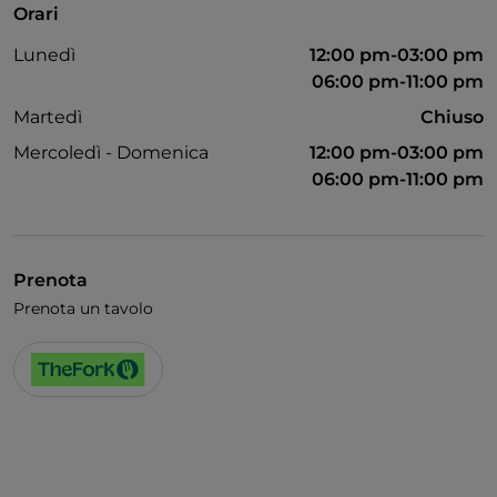
Orari
Accesso disabili
Lunedì
12:00 pm-03:00 pm
Animali ammessi
06:00 pm-11:00 pm
Bagno per disabili
Martedì
Chiuso
Mercoledì - Domenica
12:00 pm-03:00 pm
Cocktail
06:00 pm-11:00 pm
Si parla tedesco
Si parla inglese
Si parla francese
Prenota
Prenota un tavolo
Menù bambini
Area fumatori
Wi-Fi