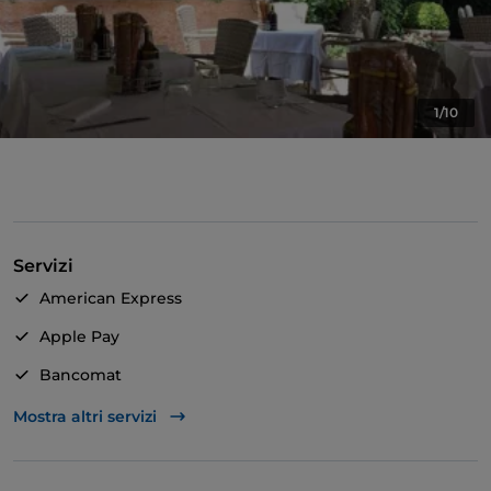
1/10
Servizi
American Express
Apple Pay
Bancomat
Mastercard
Mostra altri servizi
TheFork PAY
Unionpay via TheFork PAY