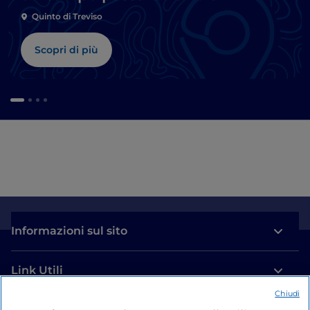
Quinto di Treviso
Scopri di più
Informazioni sul sito
Link Utili
Chiudi
Login