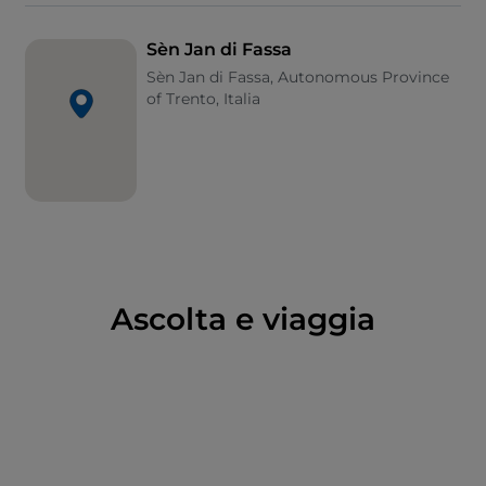
distante da essa si trova il Museo Mineralogico
Monzoni, che ospita la più completa collezione
Sèn Jan di Fassa
privata di minerali dolomitici emersi dal mare 250 ml
Sèn Jan di Fassa, Autonomous Province
di anni fa. Il santuario di Santa Giuliana, la cui
of Trento, Italia
esistenza è documentata fin dal 1237, è uno dei più
antichi della valle e sorge su un luogo di culto
preistorico, il castelliere del Ciaslìr. Sottostante la
chiesa, è possibile visitare il Cimitero di Guerra che
raccoglie le salme di 663 caduti del Primo Conflitto
Mondiale, provenienti da diversi paesi allora
appartenenti all’Impero Austroungarico. Nel borgo, è
presente anche il Museo Ladino di Fassa, lo “scrigno
Ascolta e viaggia
della memoria” che raccoglie le collezioni
etnografiche dell’Istitut Cultural Ladin.