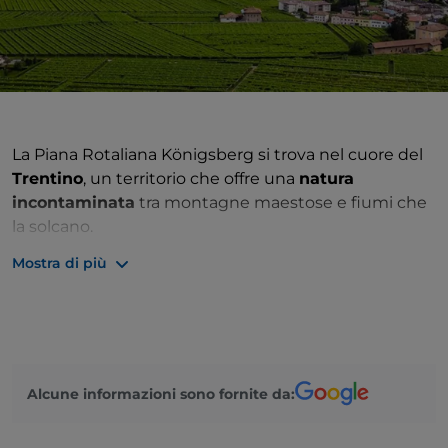
La Piana Rotaliana Königsberg si trova nel cuore del
Trentino
, un territorio che offre una
natura
incontaminata
tra montagne maestose e fiumi che
la solcano.
Mostra di più
E’ il contesto ideale per praticare sport: ciclismo o
mountain bike
,
trekking
, pesca di fiume, escursioni
o anche
arrampicata
, da cui godere di panorami
mozzafiato.
Non da meno il patrimonio culturale, con il
METS -
Alcune informazioni sono fornite da:
Museo etnografico trentino San Michele
, gli
affreschi di
Paul Troger
, poi castelli e giardini pensili