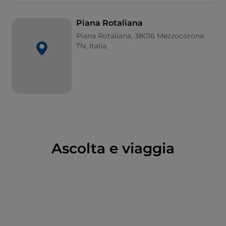
unici, scolpiti nella roccia o arroccati sui pendii, e
anche chiese barocche e gotiche molto antiche e
Piana Rotaliana
affascinanti.
Piana Rotaliana, 38016 Mezzocorona
Qui nascono
vini pregiati
di grande qualità, da
TN, Italia
vitigni autoctoni, il favorito è il
Teroldego Rotaliano
,
un rosso profumato e vigoroso, immancabile una
visita alla cantina per una degustazione; e per
rimanere sul tema enogastronomico, di grande
rilievo gli spumanti
Trentodoc
e la
grappa trentina
,
e come non nominare la grandissima produzione di
mele, una terra da scoprire e assaporare.
Ascolta e viaggia