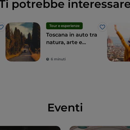
Ti potrebbe interessar
Tour e esperienze
Like
Like
Toscana in auto tra
natura, arte e
sapori unici
6 minuti
Eventi