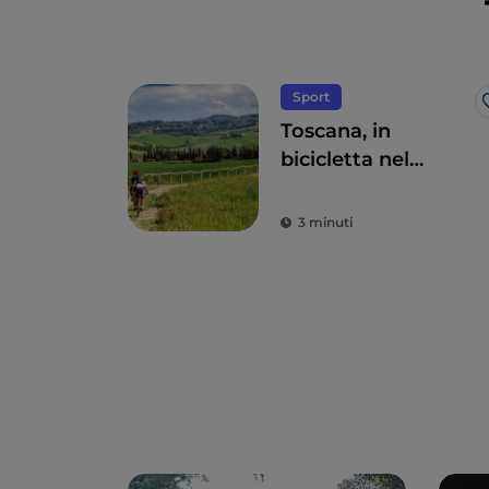
Sport
Toscana, in
bicicletta nel
senese tra vini e
acque termali
3 minuti