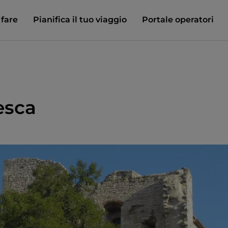
 fare
Pianifica il tuo viaggio
Portale operatori
esca