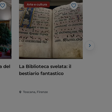
Arte e cultura
Arte e cu
Like
Like
a del
La Biblioteca svelata: il
Montecati
bestiario fantastico
Toscana, Firenze
Toscana, M