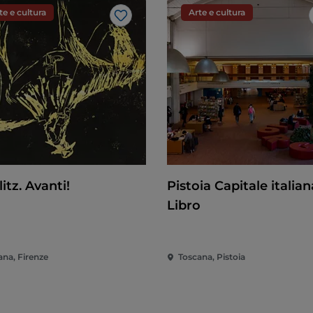
te e cultura
Arte e cultura
Like
itz. Avanti!
Pistoia Capitale italian
Libro
ana, Firenze
Toscana, Pistoia