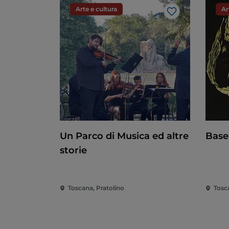
Arte e cultura
Ar
Like
Un Parco di Musica ed altre
Basel
storie
Toscana, Pratolino
Tosc