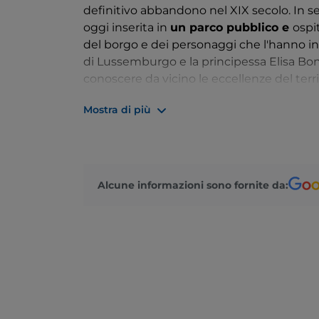
definitivo abbandono nel XIX secolo. In s
oggi inserita in
un parco pubblico e
ospi
del borgo e dei personaggi che l'hanno inf
di Lussemburgo e la principessa Elisa Bo
conoscere da vicino le eccellenze del terr
della DOCG di Suvereto.
Mostra di più
Alcune informazioni sono fornite da: