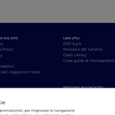
I SUL SITO
LINK UTILI
cy
ENIT S.p.A.
a Policy
Ministero del Turismo
cy
Open Library
à
Linee guida di interoperabili
ndizioni
 per viaggiare in Italia
RESTIAMO IN CONTATTO
kie
tà promozionali, per migliorare la navigazione