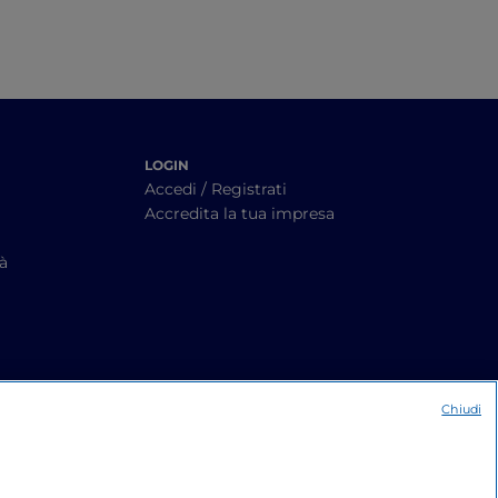
LOGIN
Accedi / Registrati
Accredita la tua impresa
tà
Chiudi