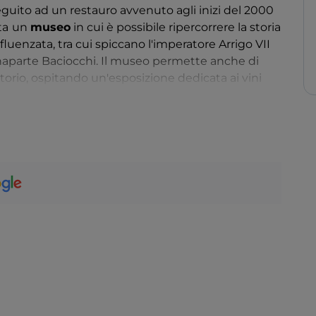
eguito ad un restauro avvenuto agli inizi del 2000
ta
un
museo
in cui è possibile ripercorrere la storia
luenzata, tra cui spiccano l'imperatore Arrigo VII
naparte Baciocchi. Il museo permette anche di
itorio, ospitando un'esposizione dedicata ai vini