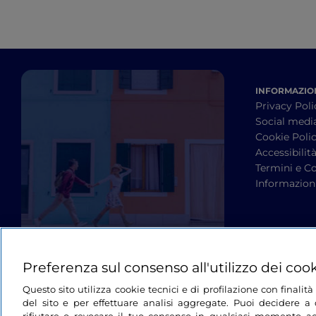
INFORMAZION
Privacy Poli
Social medi
Cookie Poli
Accessibilit
Termini e Co
Informazioni
Preferenza sul consenso all'utilizzo dei coo
Questo sito utilizza cookie tecnici e di profilazione con finali
del sito e per effettuare analisi aggregate. Puoi decidere a q