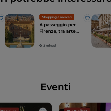
Shopping e mercati
Like
Like
A passeggio per
Firenze, tra arte
moderna, moda e
artigianato
2 minuti
Eventi
te e cultura
Arte e cultura