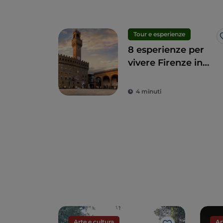
Tour e esperienze
8 esperienze per
vivere Firenze in
modo alternativo
4 minuti
Arte e cultura
Ar