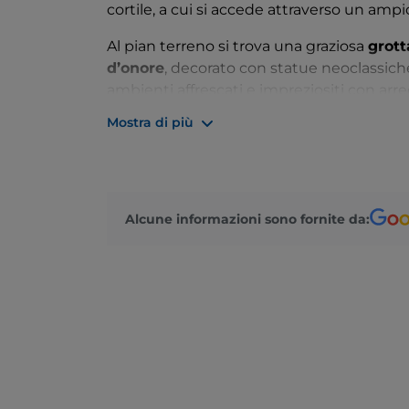
cortile, a cui si accede attraverso un amp
Al pian terreno si trova una graziosa
grott
d’onore
, decorato con statue neoclassiche
ambienti affrescati e impreziositi con arredi
da Ballo, decorate da artisti del calibro 
Mostra di più
Pier Dandini.
Al
piano nobile
si apre una loggetta con a
Poco lontano si accede al maestoso
Salo
e lesene, con una galleria superiore di sta
Alcune informazioni sono fornite da:
Sul soffitto si trova l'affresco con l'
Apoteosi
1696.
La dimora è privata ed è visitabile su ap