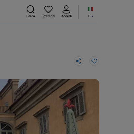
IT
Cerca
Preferiti
Accedi
Like