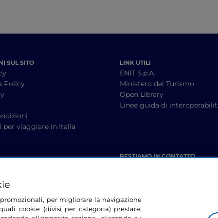
I SUL SITO
LINK UTILI
cy
ENIT S.p.A.
a Policy
Ministero del Turismo
cy
Open Library
à
Linee guida di interoperabili
ndizioni
 per viaggiare in Italia
RESTIAMO IN CONTATTO
kie
tà promozionali, per migliorare la navigazione
uali cookie (divisi per categoria) prestare,