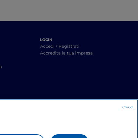
LOGIN
Accedi / Registrati
Accredita la tua impresa
tà
Chiudi