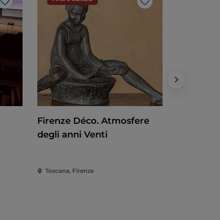
Like
Like
Firenze Déco. Atmosfere
La Bibliot
degli anni Venti
bestiario
Toscana, Firenze
Toscana, Fi