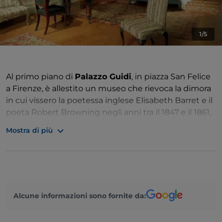
1/5
Al primo piano di
Palazzo Guidi
, in piazza San Felice
a Firenze, è allestito un museo che rievoca la dimora
in cui vissero la poetessa inglese Elisabeth Barret e il
poeta Robert Browning negli anni tra il 1847 e il 1861,
anno della morte di Elisabeth che fu sepolta nel
Mostra di più
cimitero degli inglesi della città di Firenze.
Così scrive la Barret del proprio amato
: Se devi
amarmi, per null’altro sia
/
se non che per amore. /………
Soltanto per amore amami/e per sempre, per
l’eternità.
Alcune informazioni sono fornite da:
I due poeti vennero a vivere in questa casa dopo