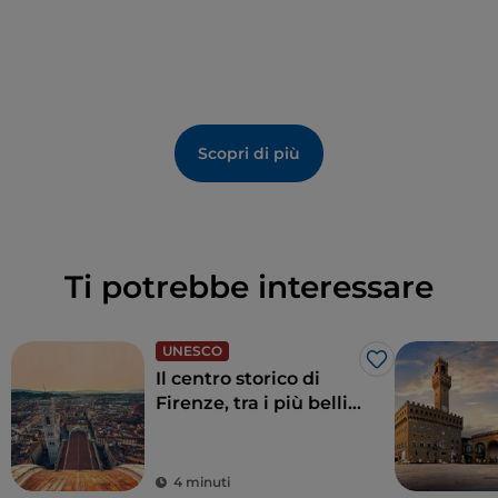
restauro della casa. CC
Scopri di più
Ti potrebbe interessare
UNESCO
Like
Il centro storico di
Firenze, tra i più belli
al mondo
4 minuti