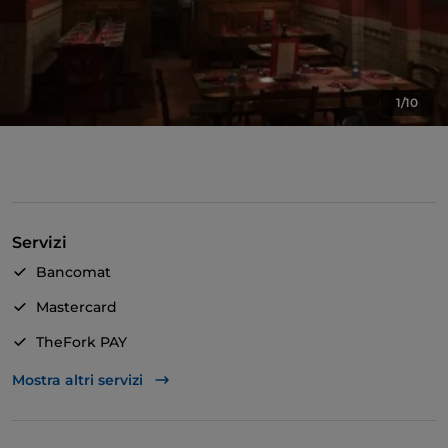
1/10
Servizi
Bancomat
Mastercard
TheFork PAY
Unionpay via TheFork PAY
Mostra altri servizi
Visa
Accesso disabili