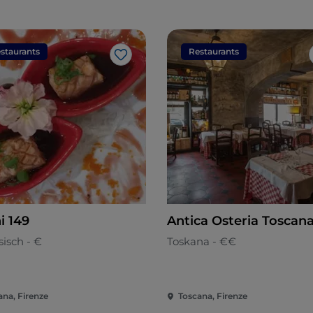
staurants
Restaurants
Like
i 149
Antica Osteria Toscan
isch - €
Toskana - €€
ana, Firenze
Toscana, Firenze