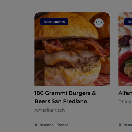
Restaurants
Re
Like
180 Grammi Burgers &
Alfan
Beers San Frediano
Chines
Amerikanisch
Toscana, Firenze
Tosc