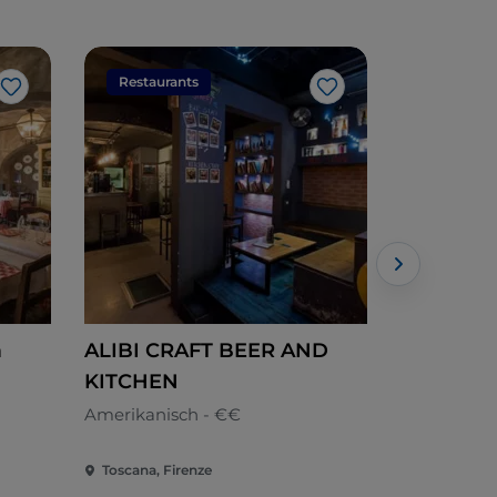
Restaurants
Restaura
Like
Like
a
ALIBI CRAFT BEER AND
Il Paoli
KITCHEN
Toskana - 
Amerikanisch - €€
Toscana, Firenze
Toscana, Fi