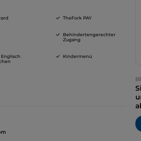
card
TheFork PAY
Behindertengerechter
Zugang
 Englisch
Kindermenü
chen
B
S
u
a
 pm