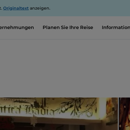
t.
Originaltext
anzeigen.
ernehmungen
Planen Sie Ihre Reise
Informatio