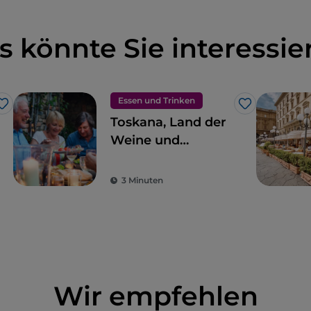
s könnte Sie interessie
Essen und Trinken
Like
Like
Toskana, Land der
Weine und
vortrefflichen
Speisen
3 Minuten
Wir empfehlen