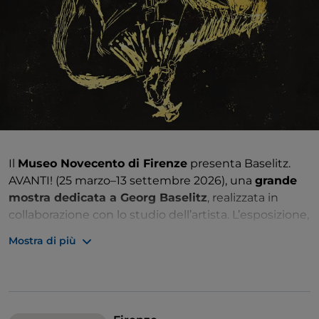
Il
Museo Novecento di Firenze
presenta Baselitz.
AVANTI! (25 marzo–13 settembre 2026), una
grande
mostra dedicata a Georg Baselitz
, realizzata in
collaborazione con lo studio dell’artista. L’esposizione,
distribuita su tre piani, riunisce circa
170 opere tra
Mostra di più
incisioni, dipinti e sculture
, con un focus speciale
sull’incisione, aspetto centrale ma meno noto della
sua ricerca. Il percorso ripercorre oltre sessant’anni di
attività, evidenziando la radicalità del suo linguaggio
e la
celebre pratica del rovesciamento delle