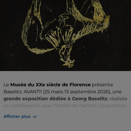
Le
Musée du XXe siècle de Florence
présente
Baselitz. AVANTI! (25 mars-13 septembre 2026), une
grande exposition dédiée à Georg Baselitz
, réalisée
en collaboration avec l’atelier de l’artiste. L’exposition,
répartie sur trois étages, rassemble environ
170
Afficher plus
œuvres entre gravures, peintures et sculptures
,
avec un accent particulier sur la gravure, aspect