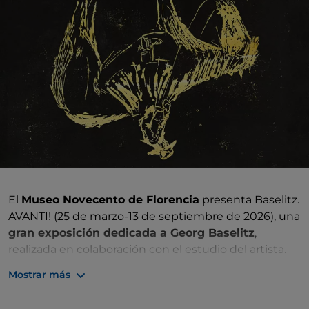
El
Museo Novecento de Florencia
presenta Baselitz.
AVANTI! (25 de marzo-13 de septiembre de 2026), una
gran exposición dedicada a Georg Baselitz
,
realizada en colaboración con el estudio del artista.
La exposición, distribuida en tres plantas, reúne unas
Mostrar más
170 obras entre grabados, pinturas y esculturas
,
con un enfoque especial en el grabado, aspecto