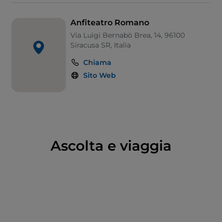
tagliano orizzontalmente. Incise sulla pietra si notano
ancora le iscrizioni che indicavano i proprietari dei
Anfiteatro Romano
posti. Non si sa con precisione l’epoca in cui l’arena
Via Luigi Bernabò Brea, 14, 96100
venne abbandonata e quando incominciò l’opera di
Siracusa SR, Italia
demolizione, che proseguì fino alle spoliazioni
Chiama
intraprese dall’imperatore Carlo V d’Asburgo (XVI
Sito Web
secolo d.C.) per costruire le fortificazioni di
Ortigia
.
Ascolta e viaggia