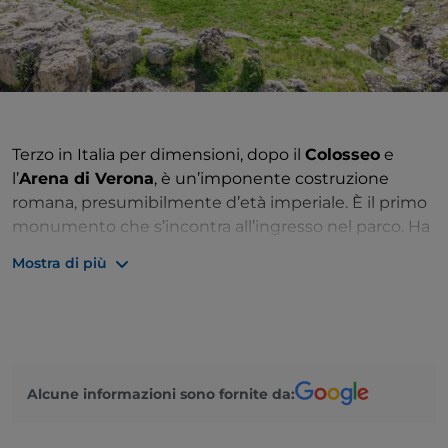
Terzo in Italia per dimensioni, dopo il
Colosseo
e
l’
Arena di Verona
, è un’imponente costruzione
romana, presumibilmente d’età imperiale. È il primo
monumento che s’incontra all’ingresso nel parco. Ha
forma ellittica, con gli accessi situati alle estremità
Mostra di più
dell’asse maggiore; l’arena è cinta da un alto podio,
sotto il quale corre un corridoio perimetrale con
copertura a volta, le cui porte laterali permettevano
l’ingresso dei gladiatori e delle belve. Di grande
effetto scenico è la gradinata, formata da una parte
Alcune informazioni sono fornite da:
inferiore, scavata nella roccia, e da una superiore,
costruita a elevazione, con scalette di accesso che
dividono la cavea in settori, e due corridoi che la