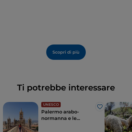
cultura locale.
Scopri di più
Ti potrebbe interessare
UNESCO
Like
Palermo arabo-
normanna e le
cattedrali di Cefalù e
Monreale